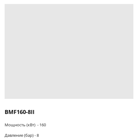
BMF160-8II
Мощность (кВт) -
160
Давление (бар) -
8