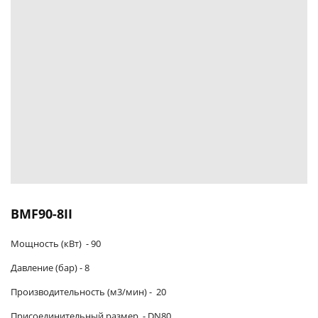
BMF90-8II
Мощность (кВт) -
90
Давление (бар) -
8
Производительность (м3/мин)
-
20
Присоединительный размер
-
DN80